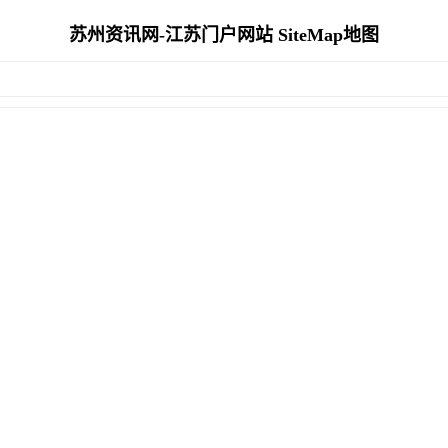
苏州资讯网-江苏门户网站 SiteMap地图