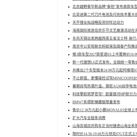
北京越野豪华新品牌“泰钽”发布首款车型预
比亚迪第二代刀片电池及闪充技术重大
天齐锂业拟战略投资欣旺达动力
海南国际旅游岛欢乐节文艺展演活动在
东风天锦出发跨越西南五省法士特·易行
南京市公安局联合蚂蚁保及国泰产险推
推3款车型2027款星途ES上市置换价16.99-
新一代理想L6正式发布，全国统一零售价2
共推出2个车型版本24.99万元起阿维塔0
不止颜值，更懂操控试驾MINICOOPE
暑期自驾热潮升温，骆驼AGM启停电
科技擎航筑梦苍穹！欧曼银河9护航引
BMW7系熠影臻藏版限量发布
售价12.38万元起小鹏MONAL03全球上
扩大汽车全链条消费
山海百城店庆购车正当时捷途山海全系
限时价14.58-19.68万元领克07GT正式上