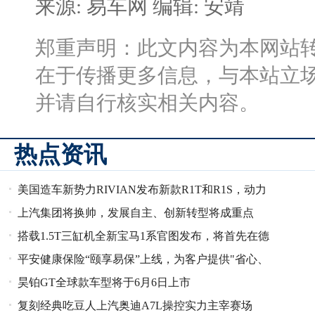
来源: 易车网
编辑: 安靖
郑重声明：此文内容为本网站
在于传播更多信息，与本站立
并请自行核实相关内容。
热点资讯
美国造车新势力RIVIAN发布新款R1T和R1S，动力
上汽集团将换帅，发展自主、创新转型将成重点
系统全面升级
搭载1.5T三缸机全新宝马1系官图发布，将首先在德
平安健康保险“颐享易保”上线，为客户提供"省心、
国上市
昊铂GT全球款车型将于6月6日上市
省时、又省钱"的健康管理
复刻经典吃豆人上汽奥迪A7L操控实力主宰赛场