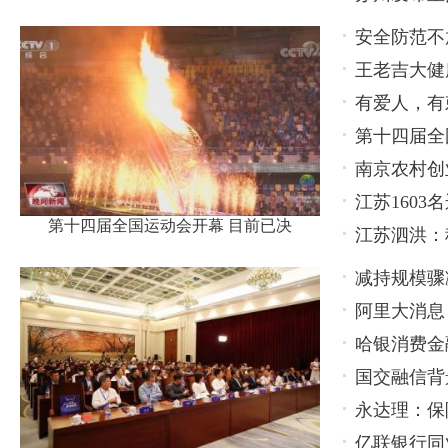
安全防范不
王老吉大健
轻心
有爱人，有
款产品
第十四届全
南京农村创
江苏160
第十四届全国运动会开幕 目前已决
江苏泗洪：
减持规模骤
阿里大消息
持，还有更
哈银消费金
国交融信背
永达理：保
亿联银行同