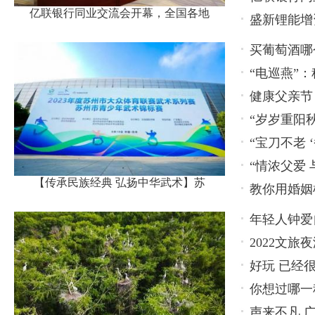
亿联银行同业交流会开幕，全国各地
盛新锂能增
名代表
买葡萄酒哪
“电巡燕”
健康父亲节
“岁岁重阳
齿”
“宝刀不老
列活动
“情浓父爱
友谊赛
【传承民族经典 弘扬中华武术】苏
教你用婚姻
年轻人钟爱
2022文
好玩 已经
博览会
你想过哪一
声来不凡 广