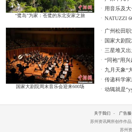
用音乐及大长
“鹭岛”为家：苍鹭的东北安家之旅
NATUZZ
广州松田职
国家大剧院2
养新模式
三星堆又出
“同袍”用兴
九月天象“
传递科学家
国家大剧院周末音乐会迎来600场
动辄就是“y
关于我们
-
广告服
苏州资讯网所创作作品
苏州资讯网