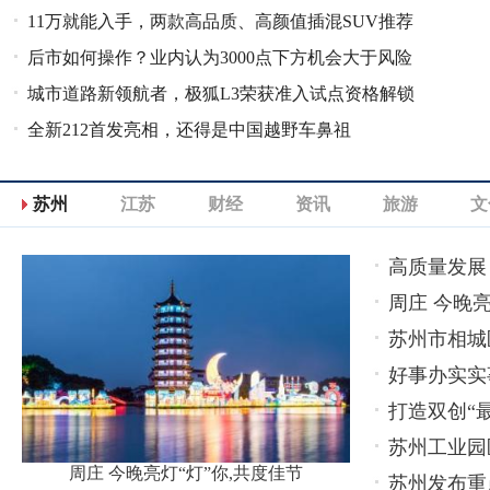
11万就能入手，两款高品质、高颜值插混SUV推荐
后市如何操作？业内认为3000点下方机会大于风险
城市道路新领航者，极狐L3荣获准入试点资格解锁
全新212首发亮相，还得是中国越野车鼻祖
智驾新纪元
苏州
江苏
财经
资讯
旅游
文
高质量发展
周庄 今晚亮
苏州市相城
好事办实实
打造双创“
苏州工业园
周庄 今晚亮灯“灯”你,共度佳节
苏州发布重