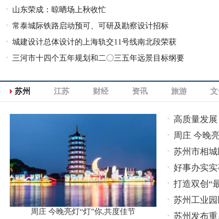
山东荣成：晾晒场上秋收忙
常泰城际铁路启动预可、可研及勘察设计招标
城建设计总体设计的上海轨交11号线南北段荣获
三河市十四个五年规划和二〇三五年远景目标纲要
2021年度“FIDIC”大奖
发布
苏州
江苏
财经
资讯
旅游
文
高质量发展
周庄 今晚亮
苏州市相城
好事办实实
打造双创“
苏州工业园
周庄 今晚亮灯“灯”你,共度佳节
苏州发布重