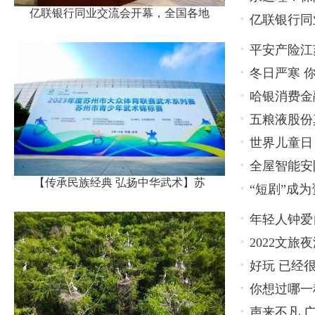
亿联银行同业交流会开幕，全国各地
亿联银行同
名代表
平安产险江
冬日严寒 
张楼村
哈银消费金
五粮液股份
保护工作
世界儿童日
出怎样火花
全屋智能安
州举办
【传承民族经典 弘扬中华武术】苏
“短剧”成
有潜力
年轻人钟爱
2022文
好玩 已经
博览会
你想过哪一
声来不凡 广