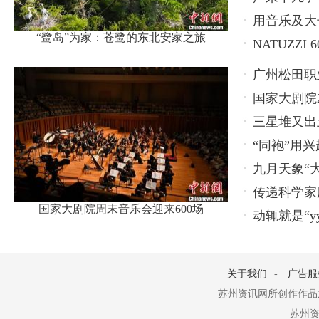
用音乐及大长
“鹭岛”为家：苍鹭的东北安家之旅
NATUZZ
广州松田职
国家大剧院2
养新模式
三星堆又出
“同袍”用兴
九月天象“
传递科学家
国家大剧院周末音乐会迎来600场
动辄就是“y
关于我们
-
广告服
苏州资讯网所创作作品
苏州资讯网