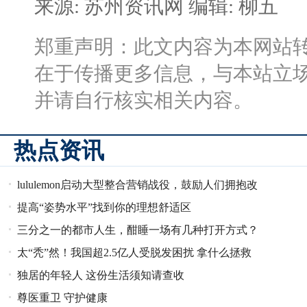
来源: 苏州资讯网
编辑: 柳五
郑重声明：此文内容为本网站
在于传播更多信息，与本站立
并请自行核实相关内容。
热点资讯
lululemon启动大型整合营销战役，鼓励人们拥抱改
提高“姿势水平”找到你的理想舒适区
变，感受美好
三分之一的都市人生，酣睡一场有几种打开方式？
太“秃”然！我国超2.5亿人受脱发困扰 拿什么拯救
独居的年轻人 这份生活须知请查收
你，我的头发！
尊医重卫 守护健康