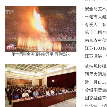
安全防范不
王老吉大健
轻心
有爱人，有
款产品
第十四届全
南京农村创
江苏160
第十四届全国运动会开幕 目前已决
江苏泗洪：
减持规模骤
阿里大消息
持，还有更
近一月IP
哈银消费金
衡关键在
国交融信背
永达理：保