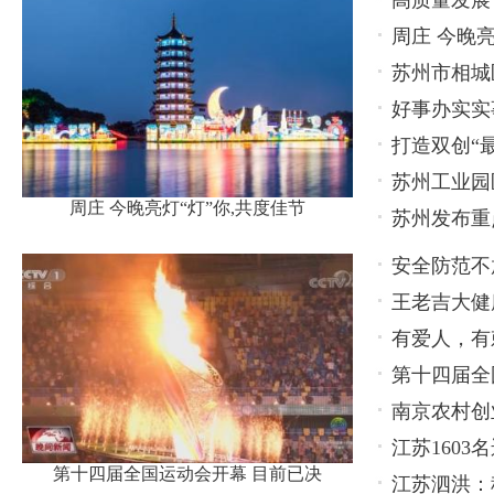
高质量发展
周庄 今晚亮
苏州市相城
好事办实实
打造双创“
苏州工业园
周庄 今晚亮灯“灯”你,共度佳节
苏州发布重
安全防范不
王老吉大健
轻心
有爱人，有
款产品
第十四届全
南京农村创
江苏160
第十四届全国运动会开幕 目前已决
江苏泗洪：