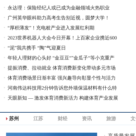
永达理：保险经纪人或已成为金融领域火热职业
广州英华眼科助力高考生告别近视，圆梦大学！
“厚积薄发”！充电桩产业进入发展红利期
2023世界机器人大会今日开幕！上百家企业携近600
“泥”我共携手 “陶”气迎夏日
件亮相大会
年轻人理财的心头好 “金豆豆“”金瓜子“等小克重产
提振消费、拉动就业 体育消费新变化带动多元市场
品走俏
体育消费场景日渐丰富 强兴趣导向彰显个性与活力
消费
河南伟达科技用2分钟告诉您外墙保温材料有什么特
天眼新知 — 激发体育消费新活力 构建体育产业发展
点？
新格局
苏州
江苏
财经
资讯
旅游
文