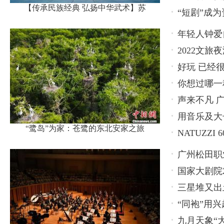
【传承民族经典 弘扬中华武术】苏
“短剧”成
有潜力
年轻人钟爱
2022文
好玩 已经
博览会
你想过哪一
声来不凡 广
用音乐及大长
“鹭岛”为家：苍鹭的东北安家之旅
NATUZZ
广州松田职
国家大剧院2
养新模式
三星堆又出
“同袍”用兴
九月天象“