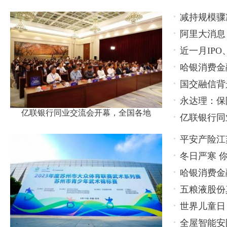
减持规模骤
阿里大消息
持，还有更
近一月IP
哈银消费金
衡关键在
国交融信背
永达理：保
亿联银行同业交流会开幕，全国各地
亿联银行同
名代表
平安产险江
冬日严寒 
张楼村
哈银消费金
五粮液股份
保护工作
世界儿童日
出怎样火花
全屋智能安
州举办