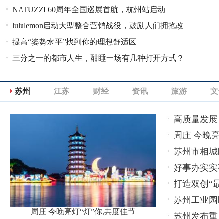
NATUZZI 60周年全国巡展首航，杭州站启动
草莓音乐节京沪洒欢直击
lululemon启动大型整合营销战役，鼓励人们拥抱改
提高“姿势水平”找到你的理想舒适区
变，感受美好
三分之一的都市人生，酣睡一场有几种打开方式？
苏州
江苏
财经
资讯
旅游
文
高质量发展
周庄 今晚亮
苏州市相城
好事办实实
打造双创“
苏州工业园
周庄 今晚亮灯“灯”你,共度佳节
苏州发布重