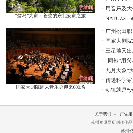
用音乐及大长
“鹭岛”为家：苍鹭的东北安家之旅
NATUZZ
广州松田职
国家大剧院2
养新模式
三星堆又出
“同袍”用兴
九月天象“
传递科学家
国家大剧院周末音乐会迎来600场
动辄就是“y
关于我们
-
广告服
苏州资讯网所创作作品
苏州资讯网