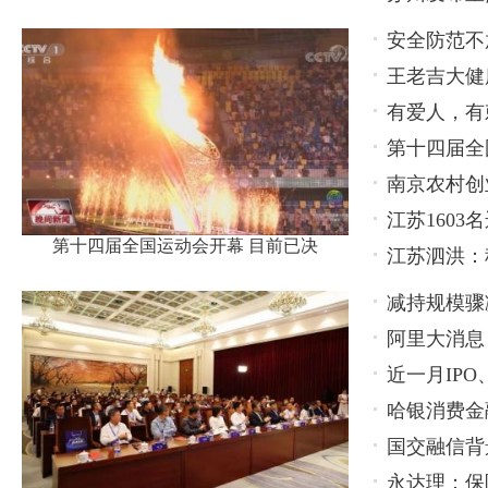
安全防范不
王老吉大健
轻心
有爱人，有
款产品
第十四届全
南京农村创
江苏160
第十四届全国运动会开幕 目前已决
江苏泗洪：
减持规模骤
阿里大消息
持，还有更
近一月IP
哈银消费金
衡关键在
国交融信背
永达理：保