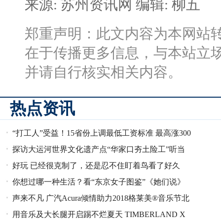
来源: 苏州资讯网
编辑: 柳五
郑重声明：此文内容为本网站
在于传播更多信息，与本站立
并请自行核实相关内容。
热点资讯
“打工人”受益！15省份上调最低工资标准 最高涨300
探访大运河世界文化遗产点“华家口夯土险工”听当
元
好玩 已经很克制了，还是忍不住盯着鸟看了好久
年艄公号子
你想过哪一种生活？看“东京女子图鉴”《她们说》
声来不凡 广汽Acura倾情助力2018格莱美®音乐节北
用音乐及大长腿开启踢不烂夏天 TIMBERLAND X
京站