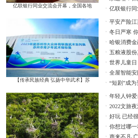
亿联银行同业交流会开幕，全国各地
亿联银行同
名代表
平安产险江
冬日严寒 
张楼村
哈银消费金
五粮液股份
保护工作
世界儿童日
出怎样火花
全屋智能安
州举办
【传承民族经典 弘扬中华武术】苏
“短剧”成
有潜力
年轻人钟爱
2022文
好玩 已经
博览会
你想过哪一
声来不凡 广