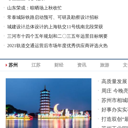
山东荣成：晾晒场上秋收忙
常泰城际铁路启动预可、可研及勘察设计招标
城建设计总体设计的上海轨交11号线南北段荣获
三河市十四个五年规划和二〇三五年远景目标纲要
2021年度“FIDIC”大奖
2021轨道交通运营后市场年度优秀供应商评选火热
发布
报名中
苏州
江苏
财经
资讯
旅游
文
高质量发展
周庄 今晚亮
苏州市相城
好事办实实
打造双创“