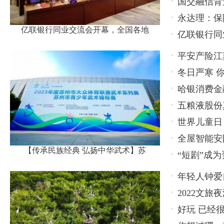
国交融信背
永达理：保
亿联银行同业交流会开幕，全国各地
亿联银行同
名代表
平安产险江
冬日严寒 
张楼村
哈银消费金
五粮液股份
保护工作
世界儿童日
出怎样火花
全屋智能安
州举办
【传承民族经典 弘扬中华武术】苏
“短剧”成
有潜力
年轻人钟爱
2022文
好玩 已经
博览会