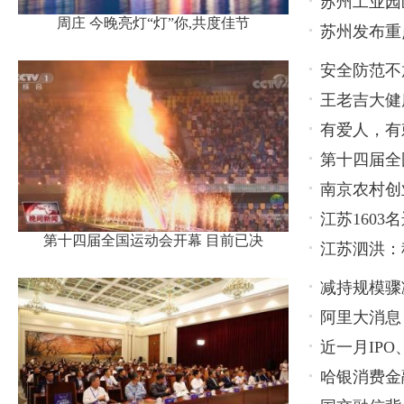
苏州工业园
周庄 今晚亮灯“灯”你,共度佳节
苏州发布重
安全防范不
王老吉大健
轻心
有爱人，有
款产品
第十四届全
南京农村创
江苏160
第十四届全国运动会开幕 目前已决
江苏泗洪：
减持规模骤
阿里大消息
持，还有更
近一月IP
哈银消费金
衡关键在