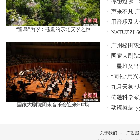
你想过哪一
声来不凡 广
用音乐及大长
“鹭岛”为家：苍鹭的东北安家之旅
NATUZZ
广州松田职
国家大剧院2
养新模式
三星堆又出
“同袍”用兴
九月天象“
传递科学家
国家大剧院周末音乐会迎来600场
动辄就是“y
关于我们
-
广告服