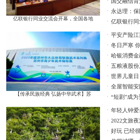
国交融信背
永达理：保
亿联银行同业交流会开幕，全国各地
亿联银行同
名代表
平安产险江
冬日严寒 
张楼村
哈银消费金
五粮液股份
保护工作
世界儿童日
出怎样火花
全屋智能安
州举办
【传承民族经典 弘扬中华武术】苏
“短剧”成
有潜力
年轻人钟爱
2022文
好玩 已经
博览会