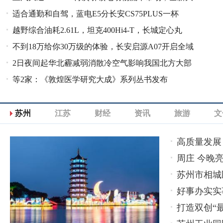
适合通勤和自驾，蓝电E5分长安CS75PLUS一杯
拿V1正式上市
越野综合油耗2.61L，坦克400Hi4-T，长城定心丸
羹？
不到18万给你30万级的体验，长安启源A07开启全域
2日夜间起华北霾减弱消散冷空气影响我国北方大部
下定
等2家：《敦煌医学研究大成》系列丛书发布
地区
苏州
江苏
财经
资讯
旅游
文
高质量发展
周庄 今晚亮
苏州市相城
好事办实实
打造双创“