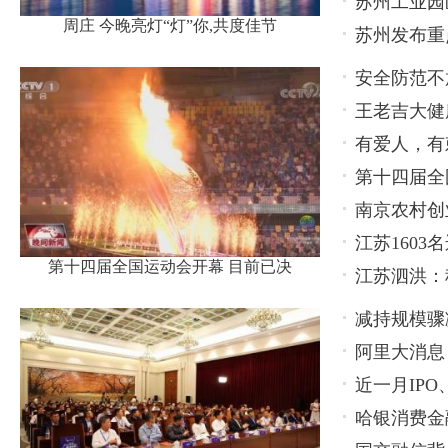
苏州工业园
周庄 今晚亮灯“灯”你,共度佳节
苏州发布重
安全防范不
王老吉大健
轻心
有爱人，有
款产品
第十四届全
南京农村创
江苏160
第十四届全国运动会开幕 目前已决
江苏泗洪：
减持规模骤
阿里大消息
持，还有更
近一月IP
哈银消费金
衡关键在