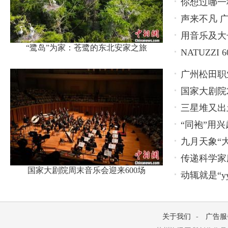
你想过哪一
声来不凡 广
用音乐及大长
“鹭岛”为家：苍鹭的东北安家之旅
NATUZZ
广州松田职
国家大剧院2
养新模式
三星堆又出
“同袍”用兴
九月天象“
传递科学家
国家大剧院周末音乐会迎来600场
动辄就是“y
关于我们
-
广告服