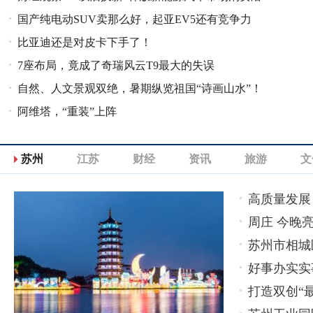
国产纯电动SUV卖那么好，起亚EV5还有竞争力
力
比亚迪还是对皮卡下手了！
吗？
7座布局，竟成了奇瑞风云T9最大的失误
自然、人文景观双绝，暑期纵览祖国“诗画山水”！
阿维塔，“重装”上阵
苏州
江苏
财经
资讯
旅游
文
高质量发展
周庄 今晚亮
苏州市相城
好事办实实
打造双创“