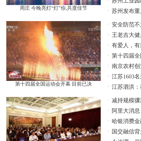
苏州工业园
周庄 今晚亮灯“灯”你,共度佳节
苏州发布重
安全防范不
王老吉大健
轻心
有爱人，有
款产品
第十四届全
南京农村创
江苏160
第十四届全国运动会开幕 目前已决
江苏泗洪：
减持规模骤
阿里大消息
持，还有更
哈银消费金
国交融信背