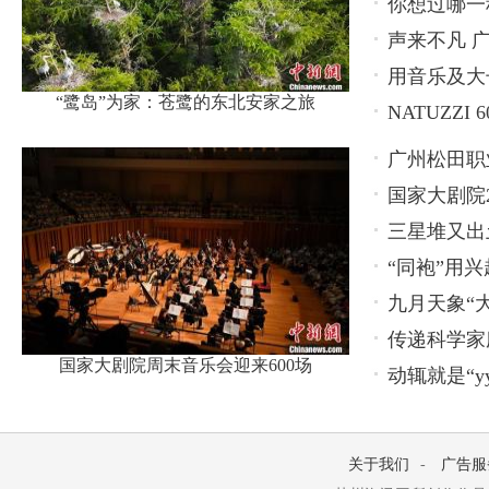
你想过哪一
声来不凡 广
用音乐及大长
“鹭岛”为家：苍鹭的东北安家之旅
NATUZZ
广州松田职
国家大剧院2
养新模式
三星堆又出
“同袍”用兴
九月天象“
传递科学家
国家大剧院周末音乐会迎来600场
动辄就是“y
关于我们
-
广告服