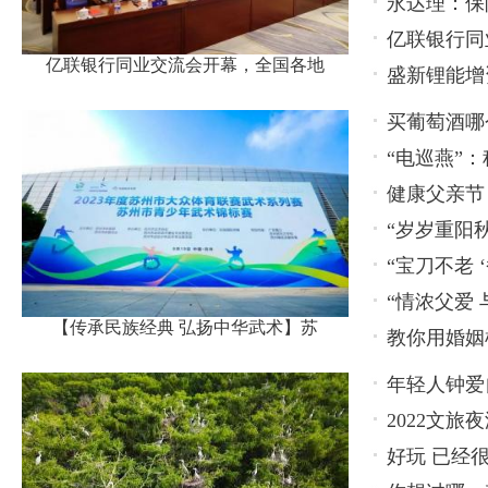
永达理：保
亿联银行同
亿联银行同业交流会开幕，全国各地
盛新锂能增
名代表
买葡萄酒哪
“电巡燕”
健康父亲节
“岁岁重阳
齿”
“宝刀不老
列活动
“情浓父爱
友谊赛
【传承民族经典 弘扬中华武术】苏
教你用婚姻
年轻人钟爱
2022文
好玩 已经
博览会