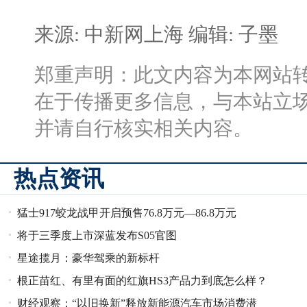
来源: 中新网上海
编辑: 子墨
郑重声明：此文内容为本网站
在于传播更多信息，与本站立
并请自行核实相关内容。
热点资讯
猛士917蛟龙战甲开启预售76.8万元—86.8万元
将于三季度上市深蓝发布S05官图
星途揽月：豪华驾乘的新标杆
根正苗红、有里有面的红旗HS3产品力到底怎么样？
财经观察：“以旧换新”释放新能源汽车市场消费潜
看完再说