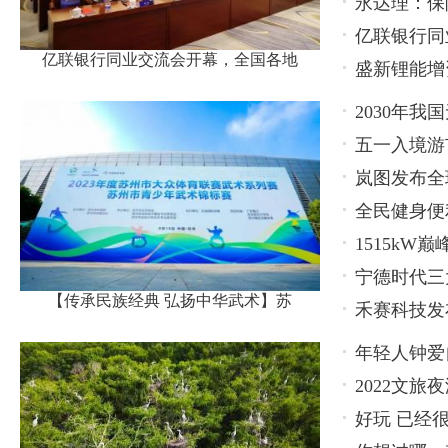
永达理：保
亿联银行同
亿联银行同业交流会开幕，全国各地
盛新锂能增
名代表
2030年
五一入境游
关企业
岚图发布全
全民健身便
待发
1515kW巅
领先
宁德时代三
【传承民族经典 弘扬中华武术】苏
禾赛科技发
局
年轻人钟爱
2022文
好玩 已经
博览会