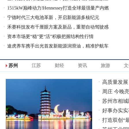
1515kW巅峰动力!Hennessey打造全球最强量产内燃
全国领先
宁德时代三大电池革新，开启新能源多核纪元
机
禾赛科技发布千厘眼方案及新品，重塑自动驾驶感
资本市场更“稳”更“活”积极把握结构性行情
知格局
途虎养车携手出光首发新能源润滑油，精准护航车
辆全生命周期
苏州
江苏
财经
资讯
旅游
文
高质量发展
周庄 今晚亮
苏州市相城
好事办实实
打造双创“