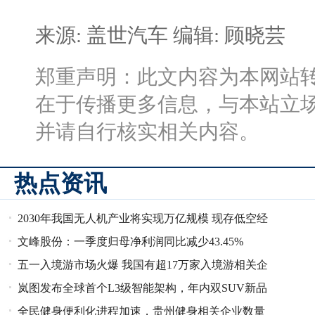
来源: 盖世汽车
编辑: 顾晓芸
郑重声明：此文内容为本网站
在于传播更多信息，与本站立
并请自行核实相关内容。
热点资讯
2030年我国无人机产业将实现万亿规模 现存低空经
文峰股份：一季度归母净利润同比减少43.45%
济相关企业超7.9万家
五一入境游市场火爆 我国有超17万家入境游相关企
岚图发布全球首个L3级智能架构，年内双SUV新品
业
全民健身便利化进程加速，贵州健身相关企业数量
蓄势待发