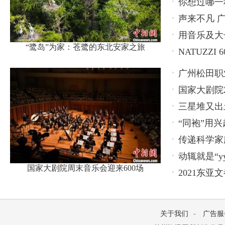
你想过哪一
声来不凡 广
用音乐及大长
“鹭岛”为家：苍鹭的东北安家之旅
NATUZZ
广州松田职
国家大剧院2
养新模式
三星堆又出
“同袍”用兴
传递科学家
动辄就是“y
国家大剧院周末音乐会迎来600场
2021东
关于我们
-
广告服