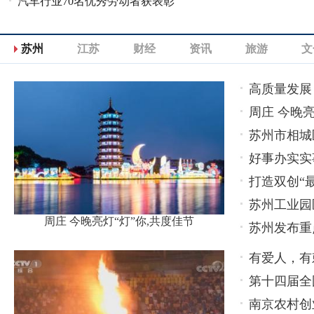
汽车行业70名优秀劳动者获表彰
地南京路步行街、浦东迎来泰国
苏州
江苏
财经
资讯
旅游
文
高质量发展
周庄 今晚亮
苏州市相城
好事办实实
打造双创“
苏州工业园
周庄 今晚亮灯“灯”你,共度佳节
苏州发布重
有爱人，有
第十四届全
南京农村创