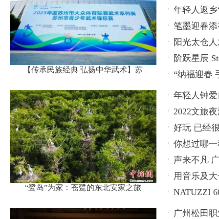
年轻人返乡
方
笔墨迎春添
阳光太仓人
题活动
阶跃星辰 Ste
——智能赋
【传承民族经典 弘扬中华武术】苏
“纳福迎春
年轻人钟爱
2022文
好玩 已经
博览会
你想过哪一
声来不凡 广
用音乐及大长
“鹭岛”为家：苍鹭的东北安家之旅
NATUZZ
广州松田职