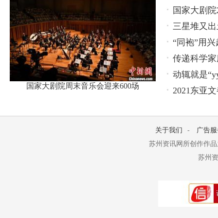
国家大剧院2
养新模式
三星堆又出
“同袍”用兴
传递科学家
动辄就是“y
国家大剧院周末音乐会迎来600场
2021东
关于我们
-
广告服
苏州资讯网所创作作品
苏州资讯网