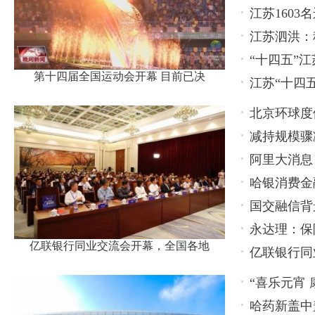
江苏160
江苏泗洪：
“十四五”
第十四届全国运动会开幕 目前已决
江苏“十四
北京环球度
减持规模骤
更多惊喜
阿里大消息
持，还有更
哈银消费金
国交融信背
永达理：保
亿联银行同业交流会开幕，全国各地
亿联银行同
名代表
“喜乐元宵
哈药新盖中