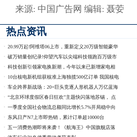
来源: 中国广告网
编辑: 聂荌
热点资讯
20.99万起!阿维塔06上市，重新定义20万级智能豪华
破万销量创纪录!仰望汽车以尖端科技领跑百万级市
轿车新标准
科技创新引领家电换新潮，今年以来已新增家电相
场
10台核电新机组获核准上海独揽500亿订单 我国核电
关企业超134.4万家
车企跨界新战场：20+巨头竞逐人形机器人万亿蓝海
企业总数超34万家
“北京环球度假区春日狂欢”主题快闪落地苏锡， 点
一季度全国社会物流总额同比增长5.7%开局稳中向
燃双城精彩之春
东风日产N7上市即热销，累计订单超10000台
好
五一消费热潮即将来袭！《航海王》中国旗舰店落