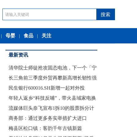
母婴
食品
关注
|
|
|
最新资讯
清华院士师徒抢攻固态电池，下一个「宁
长三角前三季度外贸再攀新高增长韧性强
王」
民生银行600016.SH新增一起对外投
劲
年轻人返乡“科技反哺”，带火县域家电换
流媒体巨头奈飞宣布1拆10的股票拆分计
新
商务部：通过更多务实举措扩大进口
划
梅县区松口镇：客韵千年古镇新篇