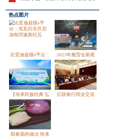
翻番，这
热点图片
比亚迪超级e平台：
2023年服贸会新观
兆瓦闪
察：
【传承民族经典 弘
亿联银行同业交流
扬中华
会开幕，
阳春面的做法 快来