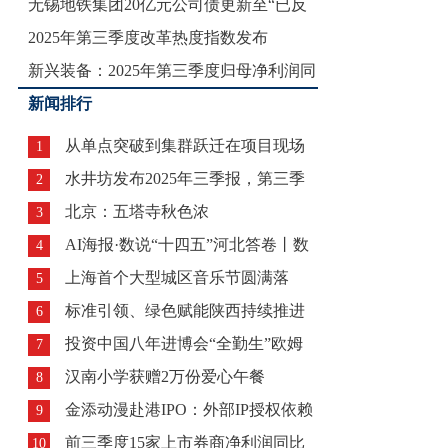
无锡地铁集团20亿元公司债更新至“已反
2025年第三季度改革热度指数发布
馈
新兴装备：2025年第三季度归母净利润同
新闻排行
从单点突破到集群跃迁在项目现场
1
水井坊发布2025年三季报，第三季
观察西安“
2
北京：五塔寺秋色浓
度重回
3
AI海报·数说“十四五”河北答卷丨数
4
上海首个大型城区音乐节圆满落
据再
5
标准引领、绿色赋能陕西持续推进
幕！2025
6
投资中国八年进博会“全勤生”欧姆
天然气标准
7
汉南小学获赠2万份爱心午餐
龙：以“
8
金添动漫赴港IPO：外部IP授权依赖
9
前三季度15家上市券商净利润同比
与内
10