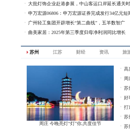
大批灯饰企业赴港参展，中山客运口岸延长通关
缓，第三季度扣非净利润下滑8
申万宏源06806：申万宏源证券完成发行34亿元短
间
广州轻工集团开辟增长“第二曲线”，五羊数智广
公司债券
曲美家居：2025年第三季度归母净利润同比增长
场“上新”
3.23%
苏州
江苏
财经
资讯
旅
高
周
苏
好
打
苏
周庄 今晚亮灯“灯”你,共度佳节
苏