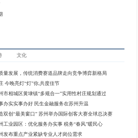
时
期
游
文化
质量发展，传统消费赛道品牌走向竞争博弈新格局
庄 今晚亮灯“灯”你,共度佳节
州市相城区黄埭镇“多规合一”实用性村庄规划通过
事办实实事办好 民生金融服务在苏州升温
造双创“最美窗口” 苏州举办国际创客大赛全球总决赛
州工业园区：优化服务办实事 税务“春风”暖民心
州发布重点产业紧缺专业人才岗位需求