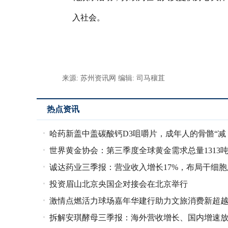
入社会。
来源: 苏州资讯网
编辑: 司马穰苴
热点资讯
哈药新盖中盖碳酸钙D3咀嚼片，成年人的骨骼“减
世界黄金协会：第三季度全球黄金需求总量1313
负”良方
诚达药业三季报：营业收入增长17%，布局干细胞
刷新历史纪录
投资眉山北京央国企对接会在北京举行
创新药开辟新增长点
激情点燃活力球场嘉年华建行助力文旅消费新超
拆解安琪酵母三季报：海外营收增长、国内增速