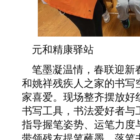
元和精康驿站
笔墨凝温情，春联迎新
和姚祥残疾人之家的书写
家喜爱。现场整齐摆放好
书写工具，书法爱好者与
指导握笔姿势、运笔力度
带领残友提笔蘸墨、落笔