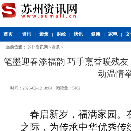
首页
资讯
聚焦
财经
快讯
健康
家电
文
|
|
|
|
|
|
|
当前位置：
苏州资讯网
>
资讯
>
笔墨迎春添福韵 巧手烹香暖残友
动温情
时间：2026-02-12 18:04 阅读量：5402
春启新岁，福满家园。
之际，为传承中华优秀传