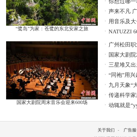
你想过哪一
声来不凡 广
用音乐及大长
“鹭岛”为家：苍鹭的东北安家之旅
NATUZZ
广州松田职
国家大剧院2
养新模式
三星堆又出
“同袍”用兴
九月天象“
传递科学家
国家大剧院周末音乐会迎来600场
动辄就是“y
关于我们
-
广告服