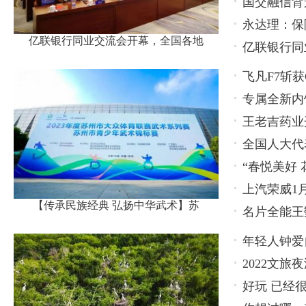
国交融信背
永达理：保
亿联银行同业交流会开幕，全国各地
亿联银行同
名代表
飞凡F7斩
专属全新内
高度
王老吉药业
市
全国人大代
片糖，迈入
“春悦美好
数字乡村建
上汽荣威1月
通
【传承民族经典 弘扬中华武术】苏
名片全能王
显
提高
年轻人钟爱
2022文
好玩 已经
博览会