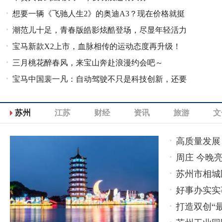
想要一辆《飞驰人生2》的奥迪A3？现在价格就挺
潮范儿十足，青春版皓影炫酷登场，尽显年轻活力
香！
宝马新款X2上市，血脉相传的运动态度再升级！
与时尚魅力
三月桃花醉春风，来宝山奔赴浪漫约会吧～
宝马中国裴一凡：自动驾驶不只是科技创新，还要
以客户为中心
苏州
江苏
财经
资讯
旅游
文
高质量发展
周庄 今晚亮
苏州市相城
好事办实实
打造双创“