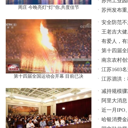
苏州工业园
周庄 今晚亮灯“灯”你,共度佳节
苏州发布重
安全防范不
王老吉大健
轻心
有爱人，有
款产品
第十四届全
南京农村创
江苏160
第十四届全国运动会开幕 目前已决
江苏泗洪：
减持规模骤
阿里大消息
持，还有更
近一月IP
哈银消费金
衡关键在