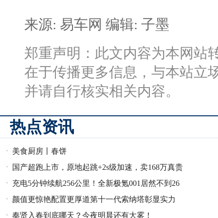
来源: 易车网
编辑: 子墨
郑重声明：此文内容为本网站
在于传播更多信息，与本站立
并请自行核实相关内容。
热点资讯
美食厨房丨春饼
国产超跑上市，原地起跳+2s级加速，卖168万真贵
充电5分钟续航256公里！全新极氪001居然不到26
了？
颜值更惊艳配置更厚道第十一代索纳塔彰显实力
万？
奉贤入春到底哪天？今夜明晨还有大雾！