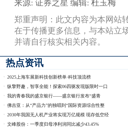
来源: 证券之星
编辑: 杜玉梅
郑重声明：此文内容为本网站
在于传播更多信息，与本站立
并请自行核实相关内容。
热点资讯
2025上海车展新科技创新榜单·科技顶流榜
纵擎野趣，智享全能！探索06四驱发现版限时一口
我的青春我的盛京银行——盛京银行发布“盛青
价10.99万元
佛吉亚：从“产品力”的独唱到“国际资源综合性整
春”共青团工作品牌
2030年我国无人机产业将实现万亿规模 现存低空经
合”的大合唱——新趋势下的
文峰股份：一季度归母净利润同比减少43.45%
济相关企业超7.9万家