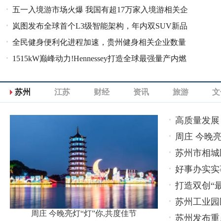
五一入境游市场火爆 我国有超17万家入境游相关企
岚图发布全球首个L3级智能架构，年内双SUV新品
业
全民健身便利化进程加速，贵州健身相关企业数量
蓄势待发
1515kW巅峰动力!Hennessey打造全球最强量产内燃
全国领先
机
苏州
江苏
财经
资讯
旅游
文
高质量发展
周庄 今晚亮
苏州市相城
好事办实实
打造双创“
苏州工业园
周庄 今晚亮灯“灯”你,共度佳节
苏州发布重