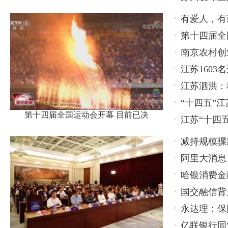
有爱人，有
第十四届全
南京农村创
江苏160
江苏泗洪：
“十四五”
第十四届全国运动会开幕 目前已决
江苏“十四
减持规模骤
阿里大消息
持，还有更
哈银消费金
国交融信背
永达理：保
亿联银行同