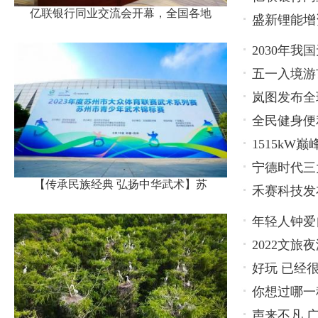
亿联银行同业交流会开幕，全国各地
盛新锂能增
名代表
2030年
五一入境游
关企业
岚图发布全
全民健身便
待发
1515kW巅
领先
宁德时代三
【传承民族经典 弘扬中华武术】苏
禾赛科技发
局
年轻人钟爱
2022文
好玩 已经
博览会
你想过哪一
声来不凡 广