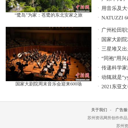
用音乐及大长
“鹭岛”为家：苍鹭的东北安家之旅
NATUZZ
广州松田职
国家大剧院2
养新模式
三星堆又出
“同袍”用兴
传递科学家
动辄就是“y
国家大剧院周末音乐会迎来600场
2021东
关于我们
-
广告服
苏州资讯网所创作作品
苏州资讯网