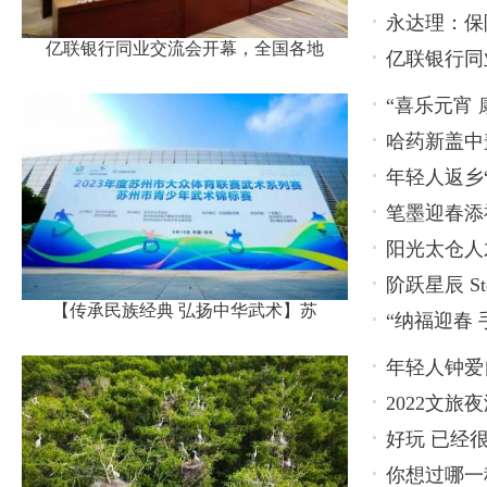
永达理：保
亿联银行同业交流会开幕，全国各地
亿联银行同
名代表
“喜乐元宵
哈药新盖中
年轻人返乡
方
笔墨迎春添
阳光太仓人
题活动
阶跃星辰 Ste
——智能赋
【传承民族经典 弘扬中华武术】苏
“纳福迎春
年轻人钟爱
2022文
好玩 已经
博览会
你想过哪一