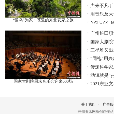
声来不凡 广
用音乐及大长
“鹭岛”为家：苍鹭的东北安家之旅
NATUZZ
广州松田职
国家大剧院2
养新模式
三星堆又出
“同袍”用兴
传递科学家
动辄就是“y
国家大剧院周末音乐会迎来600场
2021东
关于我们
-
广告服
苏州资讯网所创作作品