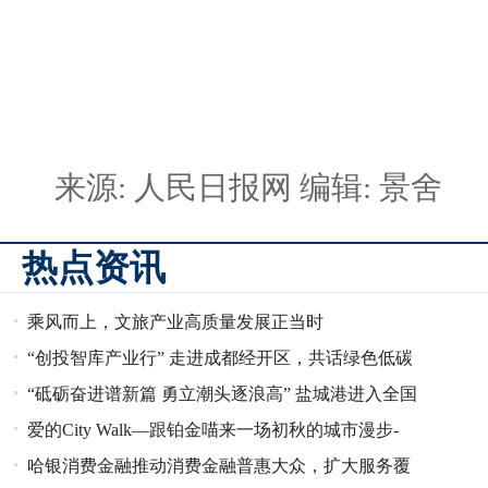
来源: 人民日报网
编辑: 景舍
热点资讯
乘风而上，文旅产业高质量发展正当时
“创投智库产业行” 走进成都经开区，共话绿色低碳
“砥砺奋进谱新篇 勇立潮头逐浪高” 盐城港进入全国
产业发展！
爱的City Walk—跟铂金喵来一场初秋的城市漫步-
沿海港口前20名
哈银消费金融推动消费金融普惠大众，扩大服务覆
「一城一妙·铂金唤心」秋季活动开启