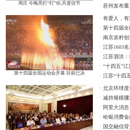
周庄 今晚亮灯“灯”你,共度佳节
苏州发布重
有爱人，有
第十四届全
南京农村创
江苏160
江苏泗洪：
“十四五”
第十四届全国运动会开幕 目前已决
江苏“十四
北京环球度
减持规模骤
更多惊喜
阿里大消息
持，还有更
哈银消费金
国交融信背