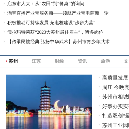
启东市人大：从“农田”到“餐桌”的询问
盖面
淘宝直播产业带服务商——领航产业带电商新一轮
积极推动可持续发展 充电桩建设“步步为营”
变革
儒拉玛特荣获“2023大苏州最佳雇主”，诸多岗位
【传承民族经典 弘扬中华武术】苏州市青少年武术
“职”等你来！
锦标赛开赛
苏州
江苏
财经
资讯
旅游
文
高质量发展
周庄 今晚亮
苏州市相城
好事办实实
打造双创“
苏州工业园