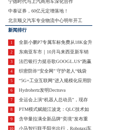
宁德时代与上汽商用车深化合作
规范
中泰证券，60亿元定增落地！
北京顺义汽车专业物流中心明年开工
新闻排行
全新小鹏P7专属车标免费从18K金升
1
东南亚车市｜10月马来西亚新车销
级为
2
法巴银行力挺谷歌GOOGL.US“跑赢
量同比增
3
织密防诈“安全网” 守护老人“钱袋
大
4
“5G+工业互联网”进入规模化应用阶
子”
5
Hydrohertz发明Dectrava
段，
6
全运会上演“机器人总动员”，现存
7
PTM模式赋能江波龙：QLC技术如
机器人相
8
含华量拉满全新品牌"奕境"发布重
何改写
9
小马智行联手阳光出行，Robotaxi车
构智慧新
10