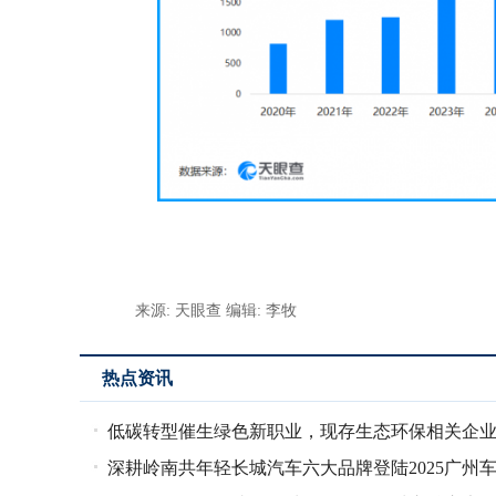
来源: 天眼查
编辑: 李牧
热点资讯
低碳转型催生绿色新职业，现存生态环保相关企
深耕岭南共年轻长城汽车六大品牌登陆2025广州
超234万家