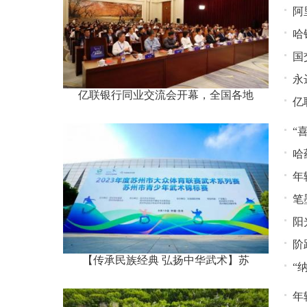
阿
有
哈
国
永
亿联银行同业交流会开幕，全国各地
亿
“
哈
年
笔
阳
阶跃
赋
【传承民族经典 弘扬中华武术】苏
“
年