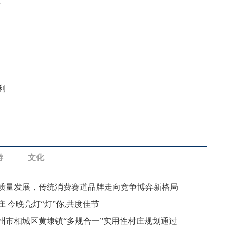
争
国
出
利
游
文化
质量发展，传统消费赛道品牌走向竞争博弈新格局
庄 今晚亮灯“灯”你,共度佳节
州市相城区黄埭镇“多规合一”实用性村庄规划通过