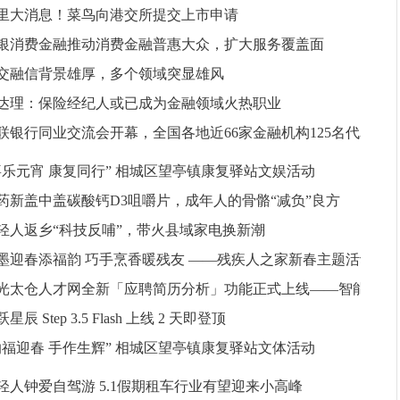
里大消息！菜鸟向港交所提交上市申请
更多
银消费金融推动消费金融普惠大众，扩大服务覆盖面
交融信背景雄厚，多个领域突显雄风
达理：保险经纪人或已成为金融领域火热职业
联银行同业交流会开幕，全国各地近66家金融机构125名代表
喜乐元宵 康复同行” 相城区望亭镇康复驿站文娱活动
药新盖中盖碳酸钙D3咀嚼片，成年人的骨骼“减负”良方
轻人返乡“科技反哺”，带火县域家电换新潮
墨迎春添福韵 巧手烹香暖残友 ——残疾人之家新春主题活动
光太仓人才网全新「应聘简历分析」功能正式上线——智能
星辰 Step 3.5 Flash 上线 2 天即登顶
能招
纳福迎春 手作生辉” 相城区望亭镇康复驿站文体活动
轻人钟爱自驾游 5.1假期租车行业有望迎来小高峰