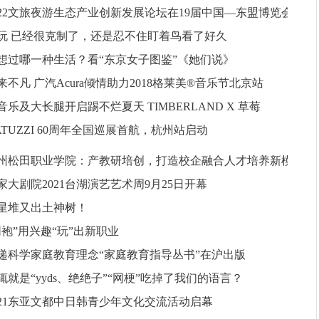
022文旅夜游生态产业创新发展论坛在19届中国—东盟博览会
玩 已经很克制了，还是忍不住盯着鸟看了好久
想过哪一种生活？看“东京女子图鉴”《她们说》
来不凡 广汽Acura倾情助力2018格莱美®音乐节北京站
音乐及大长腿开启踢不烂夏天 TIMBERLAND X 草莓
ATUZZI 60周年全国巡展首航，杭州站启动
州松田职业学院：产教研培创，打造校企融合人才培养新模
家大剧院2021台湖演艺艺术周9月25日开幕
星堆又出土神树！
同袍”用兴趣“玩”出新职业
递科学家庭教育理念“家庭教育指导丛书”在沪出版
辄就是“yyds、绝绝子”“网梗”吃掉了我们的语言？
021东亚文都中日韩青少年文化交流活动启幕