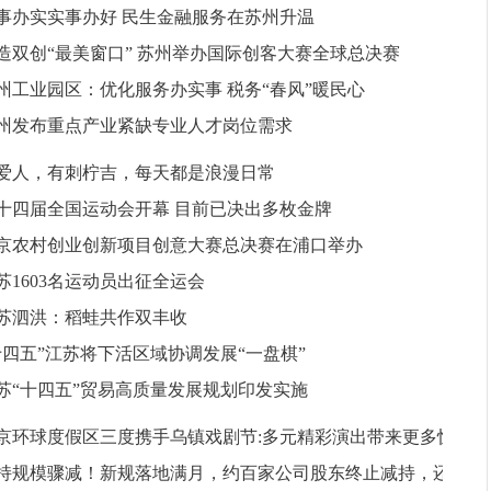
事办实实事办好 民生金融服务在苏州升温
造双创“最美窗口” 苏州举办国际创客大赛全球总决赛
州工业园区：优化服务办实事 税务“春风”暖民心
州发布重点产业紧缺专业人才岗位需求
爱人，有刺柠吉，每天都是浪漫日常
十四届全国运动会开幕 目前已决出多枚金牌
京农村创业创新项目创意大赛总决赛在浦口举办
苏1603名运动员出征全运会
苏泗洪：稻蛙共作双丰收
十四五”江苏将下活区域协调发展“一盘棋”
苏“十四五”贸易高质量发展规划印发实施
京环球度假区三度携手乌镇戏剧节:多元精彩演出带来更多惊
持规模骤减！新规落地满月，约百家公司股东终止减持，还