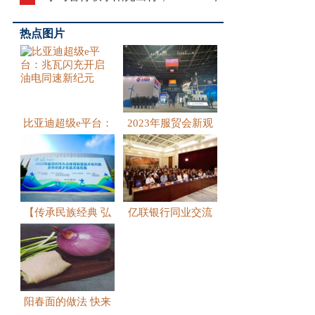
热点图片
比亚迪超级e平台：
2023年服贸会新观
兆瓦闪
察：
【传承民族经典 弘
亿联银行同业交流
扬中华
会开幕，
阳春面的做法 快来