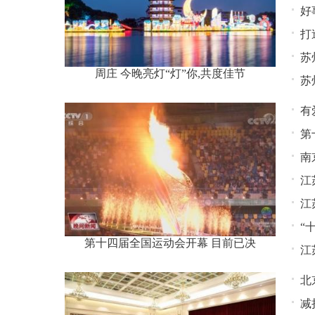
好
打
苏
周庄 今晚亮灯“灯”你,共度佳节
苏
有
第
南
江
江
“
第十四届全国运动会开幕 目前已决
江
北
减
喜