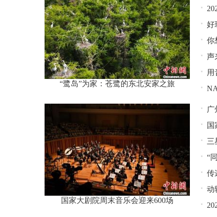
2
好
你
声
用
“鹭岛”为家：苍鹭的东北安家之旅
N
广
国
式
三
“
传
动
国家大剧院周末音乐会迎来600场
2