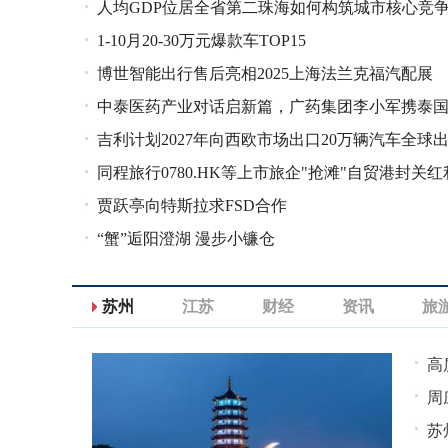
人均GDP位居全省第二珠海如何构筑城市核心竞
展
1-10月20-30万元爆款车TOP15
力？
博世智能出行售后亮相2025上海法兰克福汽配展
中泰医药产业对话启新篇，广药集团李小军携泰
吉利计划2027年向西欧市场出口20万辆汽车全球
总领事共探合作未来
同程旅行0780.HK等上市旅企"抢滩"自贸港封关红
口百万辆
贾跃亭向特斯拉求FSD合作
“蟹”逅阳澄湖 漫步小镰仓
苏州
江苏
财经
资讯
旅
高
周
苏