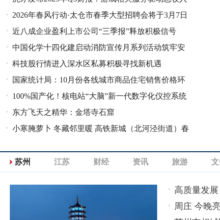
2026年春风行动·太仓市春季大型招聘会将于3月7日
增长加速，运营利润表现
近八成企业盈利上市公司“三季报”释放积极信号
举办
中国化学十四化建启动消防宣传月系列活动筑牢安
科技股行情进入深水区私募积极寻找新机遇
全防线
国家统计局：10月份各线城市商品住宅销售价格环
100%国产化！核电站“大脑”新一代数字化仪控系统
比和同比均下降
东方飞天之精华：金塔寺石窟
发布
小寒腌萝卜 冬藏邻里暖 高铁新城（北河泾街道）春
和万象日间照料中心活动
苏州
江苏
财经
资讯
旅游
文
高质量发展
周庄 今晚亮