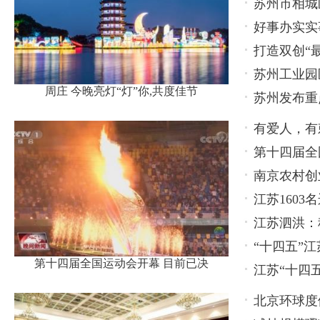
苏州市相城
好事办实实
打造双创“
苏州工业园
周庄 今晚亮灯“灯”你,共度佳节
苏州发布重
有爱人，有
第十四届全
南京农村创
江苏160
江苏泗洪：
“十四五”
第十四届全国运动会开幕 目前已决
江苏“十四
北京环球度