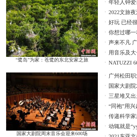
年轻人钟爱
2022文
好玩 已经
博览会
你想过哪一
声来不凡 广
用音乐及大长
“鹭岛”为家：苍鹭的东北安家之旅
NATUZZ
广州松田职
国家大剧院2
养新模式
三星堆又出
“同袍”用兴
传递科学家
动辄就是“y
国家大剧院周末音乐会迎来600场
2021东