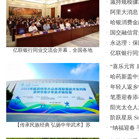
减持规模骤
更多惊喜
阿里大消息
持，还有更
哈银消费金
国交融信背
永达理：保
亿联银行同业交流会开幕，全国各地
亿联银行同
名代表
“喜乐元宵
哈药新盖中
年轻人返乡
方
笔墨迎春添
阳光太仓人
题活动
阶跃星辰 Ste
——智能赋
【传承民族经典 弘扬中华武术】苏
“纳福迎春