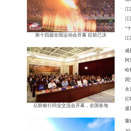
江
江
“
第十四届全国运动会开幕 目前已决
江
减
阿
有
哈
国
永
亿
亿联银行同业交流会开幕，全国各地
盛
重
2