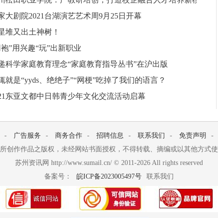
家大剧院2021台湖演艺艺术周9月25日开幕
星堆又出土神树！
同袍”用兴趣“玩”出新职业
递科学家庭教育理念“家庭教育指导丛书”在沪出版
辄就是“yyds、绝绝子”“网梗”吃掉了我们的语言？
021东亚文都中日韩青少年文化交流活动启幕
-
广告服务
-
商务合作
-
招聘信息
-
联系我们
-
免责声明
-
所创作作品之版权，未经网站书面授权，不得转载、摘编或以其他方式使
苏州资讯网 http://www.sumail.cn/ © 2011-
2026 All rights reserved
备案号：
皖ICP备2023005497号
联系我们