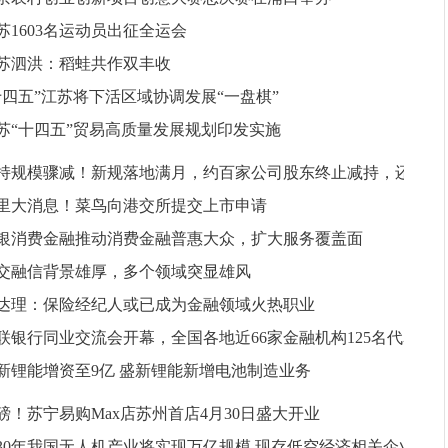
苏1603名运动员出征全运会
苏泗洪：稻蛙共作双丰收
十四五”江苏将下活区域协调发展“一盘棋”
苏“十四五”贸易高质量发展规划印发实施
持规模骤减！新规落地满月，约百家公司股东终止减持，还
里大消息！菜鸟向港交所提交上市申请
更多
银消费金融推动消费金融普惠大众，扩大服务覆盖面
交融信背景雄厚，多个领域突显雄风
达理：保险经纪人或已成为金融领域火热职业
联银行同业交流会开幕，全国各地近66家金融机构125名代表
新锂能增资至9亿 盛新锂能新增电池制造业务
磅！苏宁易购Max店苏州首店4月30日盛大开业
030年我国无人机产业将实现万亿规模 现存低空经济相关企业