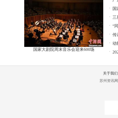
国
式
三
“
传
动
国家大剧院周末音乐会迎来600场
2
关于我们
苏州资讯网