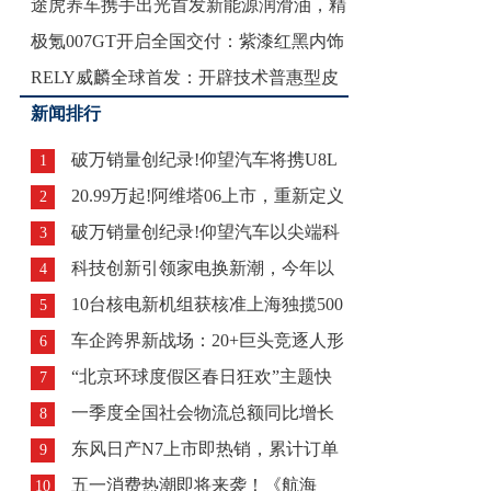
途虎养车携手出光首发新能源润滑油，精
极氪007GT开启全国交付：紫漆红黑内饰
准护
RELY威麟全球首发：开辟技术普惠型皮
新闻排行
卡
破万销量创纪录!仰望汽车将携U8L
1
20.99万起!阿维塔06上市，重新定义
再拓百
2
破万销量创纪录!仰望汽车以尖端科
3
科技创新引领家电换新潮，今年以
技领跑百
4
10台核电新机组获核准上海独揽500
来已新增家
5
车企跨界新战场：20+巨头竞逐人形
亿订
6
“北京环球度假区春日狂欢”主题快
机器人
7
一季度全国社会物流总额同比增长
闪落地苏
8
东风日产N7上市即热销，累计订单
5.7%开
9
五一消费热潮即将来袭！《航海
超100
10