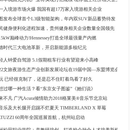
一入境游市场火爆 我国有超17万家入境游相关企业
图发布全球首个L3级智能架构，年内双SUV新品蓄势待发
民健身便利化进程加速，贵州健身相关企业数量全国领先
515kW巅峰动力!Hennessey打造全球最强量产内燃
德时代三大电池革新，开启新能源多核纪元
轻人钟爱自驾游 5.1假期租车行业有望迎来小高峰
022文旅夜游生态产业创新发展论坛在19届中国—东盟博览会
玩 已经很克制了，还是忍不住盯着鸟看了好久
想过哪一种生活？看“东京女子图鉴”《她们说》
来不凡 广汽Acura倾情助力2018格莱美®音乐节北京站
音乐及大长腿开启踢不烂夏天 TIMBERLAND X 草莓
ATUZZI 60周年全国巡展首航，杭州站启动
州松田职业学院：产教研培创，打造校企融合人才培养新模