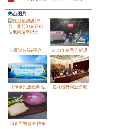
王》中国旗舰
热点图片
比亚迪超级e平台：
2023年服贸会新观
兆瓦闪
察：
【传承民族经典 弘
亿联银行同业交流
扬中华
会开幕，
阳春面的做法 快来