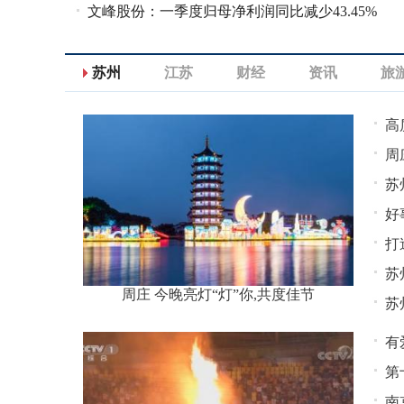
文峰股份：一季度归母净利润同比减少43.45%
济相关企业超7.9万家
苏州
江苏
财经
资讯
旅
高
周
苏
好
打
苏
周庄 今晚亮灯“灯”你,共度佳节
苏
有
第
南