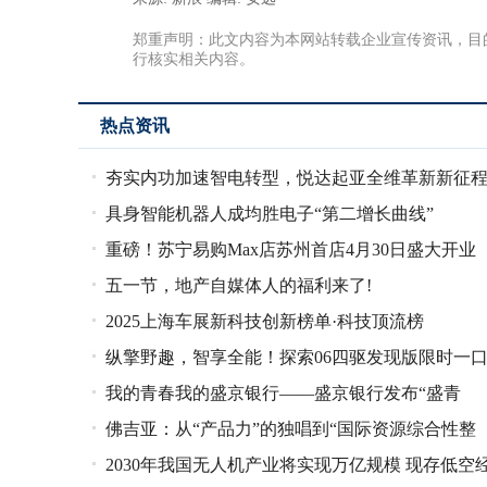
郑重声明：此文内容为本网站转载企业宣传资讯，目
行核实相关内容。
热点资讯
夯实内功加速智电转型，悦达起亚全维革新新征
具身智能机器人成均胜电子“第二增长曲线”
重磅！苏宁易购Max店苏州首店4月30日盛大开业
五一节，地产自媒体人的福利来了!
2025上海车展新科技创新榜单·科技顶流榜
纵擎野趣，智享全能！探索06四驱发现版限时一
我的青春我的盛京银行——盛京银行发布“盛青
价10.99万元
佛吉亚：从“产品力”的独唱到“国际资源综合性整
春”共青团工作品牌
2030年我国无人机产业将实现万亿规模 现存低空
合”的大合唱——新趋势下的