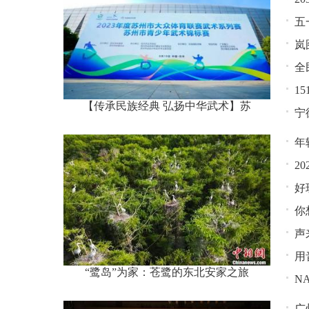
五
岚
全
1
【传承民族经典 弘扬中华武术】苏
宁
年
2
好
你
声
用
“鹭岛”为家：苍鹭的东北安家之旅
N
广