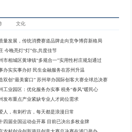
游
文化
质量发展，传统消费赛道品牌走向竞争博弈新格局
庄 今晚亮灯“灯”你,共度佳节
州市相城区黄埭镇“多规合一”实用性村庄规划通过
事办实实事办好 民生金融服务在苏州升温
造双创“最美窗口” 苏州举办国际创客大赛全球总决赛
州工业园区：优化服务办实事 税务“春风”暖民心
州发布重点产业紧缺专业人才岗位需求
爱人，有刺柠吉，每天都是浪漫日常
十四届全国运动会开幕 目前已决出多枚金牌
京农村创业创新项目创意大赛总决赛在浦口举办