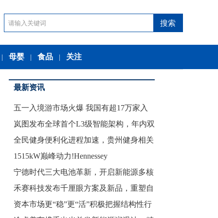
母婴
食品
关注
|
|
|
最新资讯
五一入境游市场火爆 我国有超17万家入
岚图发布全球首个L3级智能架构，年内双
境
全民健身便利化进程加速，贵州健身相关
S
1515kW巅峰动力!Hennessey
企业
宁德时代三大电池革新，开启新能源多核
禾赛科技发布千厘眼方案及新品，重塑自
纪元
资本市场更“稳”更“活”积极把握结构性行
动驾